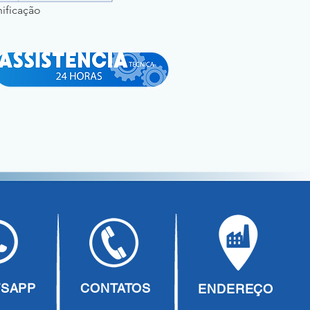
nificação
SAPP
CONTATOS
ENDEREÇO